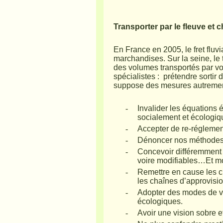
Transporter par le fleuve et 
En France en 2005, le fret fluv
marchandises. Sur la seine, le 
des volumes transportés par vo
spécialistes :
prétendre sortir 
suppose des mesures autremen
-
Invalider les équations 
socialement et écologiqu
-
Accepter de re-réglemen
-
Dénoncer nos méthodes 
-
Concevoir différemment n
voire modifiables…Et mo
-
Remettre en cause les cir
les chaînes d’approvisi
-
Adopter des modes de vi
écologiques.
-
Avoir une vision sobre e