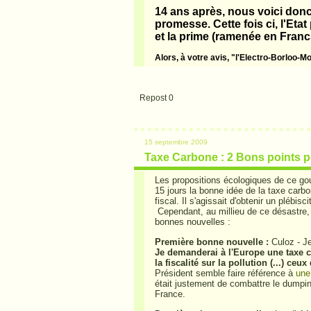
14 ans après, nous voici don
promesse. Cette fois ci, l'Eta
et la prime (ramenée en Franc
Alors, à votre avis, "l'Electro-Borloo-Mo
Repost
0
15 septembre 2009
Taxe Carbone : 2 Bons points po
Les propositions écologiques de ce g
15 jours la bonne idée de la taxe carb
fiscal.
Il s'agissait d'obtenir un plébisc
Cependant, au millieu de ce désastre,
bonnes nouvelles :
Première bonne nouvelle :
Culoz - J
Je demanderai à l'Europe une taxe c
la fiscalité sur la pollution (...) ceu
Président semble faire référence à
une
était justement de combattre le dumpin
France.