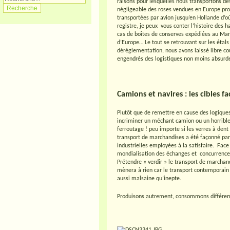
raisons pour lesquelles nous transportons de
négligeable des roses vendues en Europe prov
transportées par avion jusqu’en Hollande d’o
registre, je peux vous conter l’histoire des 
cas de boîtes de conserves expédiées au Maroc
d’Europe… Le tout se retrouvant sur les étal
déréglementation, nous avons laissé libre c
engendrés des logistiques non moins absurd
Camions et navires : les cibles 
Plutôt que de remettre en cause des logique
incriminer un méchant camion ou un horrible 
ferroutage ! peu importe si les verres à dent 
transport de marchandises a été façonné par
industrielles employées à la satisfaire. Fac
mondialisation des échanges et concurrence 
Prétendre « verdir » le transport de marcha
mènera à rien car le transport contemporain
aussi malsaine qu’inepte.
Produisons autrement, consommons différemm