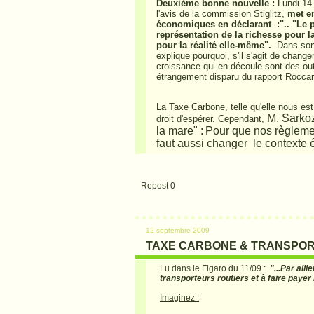
Deuxième bonne nouvelle :
Lundi 14
l'avis de la commission Stiglitz,
met en
économiques en déclarant :".. "Le pr
représentation de la richesse pour la
pour la réalité elle-même".
Dans son 
explique pourquoi, s'il s'agit de changer
croissance qui en découle sont des out
étrangement
disparu du rapport Rocca
La Taxe Carbone, telle qu'elle nous es
M. Sarko
droit d'espérer. Cependant,
la mare" :
Pour que nos règlemen
faut aussi changer le context
Repost
0
12 septembre 2009
TAXE CARBONE & TRANSPORT RO
Lu dans le Figaro du 11/09 :
"...Par ail
transporteurs routiers et à faire payer
Imaginez :