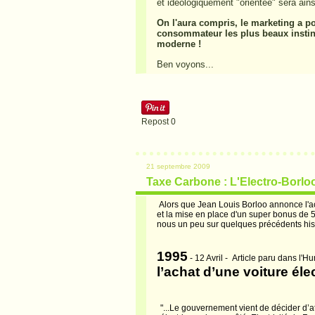
et idéologiquement "orientée" sera ain
On l'aura compris, le marketing a po
consommateur les plus beaux instinct
moderne !
Ben voyons...
Repost
0
21 septembre 2009
Taxe Carbone : L'Electro-Borlo
Alors que Jean Louis Borloo annonce l'a
et la mise en place d'un super bonus de 
nous un peu sur quelques précédents his
1995
-
12 Avril -
Article paru dans l'
H
u
l’achat d’une voiture éle
"...L
e
gouvernement vient de décider d’att