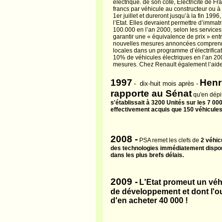
électrique. de son côté, Electricité de
francs par véhicule au constructeur ou à
1er juillet et dureront jusqu’à la fin 199
l’Etat. Elles devraient permettre d’immat
100.000 en l’an 2000, selon les service
garantir une « équivalence de prix » entr
nouvelles mesures annoncées comprennen
locales dans un programme d’électrifica
10% de véhicules électriques en l’an 200
mesures. Chez Renault également l’aide 
1997
Henr
- dix-huit mois après -
rapporte au Sénat
qu'en dépit
s'établissait à 3200 Unités sur les 7 000
effectivement acquis que 150 véhicules
2008 -
PSA remet les clefs de
2 véhic
des technologies immédiatement disponi
dans les plus brefs délais.
2009 -
L'Etat promeut un véh
de développement et dont l'out
d'en acheter 40 000 !