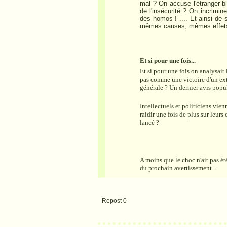
mal ? On accuse l'étranger b
de l'insécurité ? On incrimin
des homos ! .... Et ainsi de s
mêmes causes, mêmes effet
Et si pour une fois...
Et si pour une fois on analysait 
pas comme une victoire d'un ext
générale ? Un dernier avis popu
Intellectuels et politiciens vien
raidir une fois de plus sur leurs
lancé ?
A moins que le choc n'ait pas été
du prochain avertissement...
Repost
0