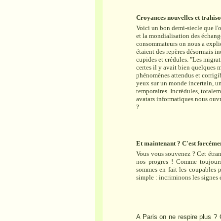
Croyances nouvelles et trahiso
Voici un bon demi-siecle que l'o
et la mondialisation des échang
consommateurs on nous a expliqu
étaient des repères désormais i
cupides et crédules. "Les migrat
certes il y avait bien quelques m
phénomènes attendus et corrigibl
yeux sur un monde incertain, une
temporaires. Incrédules, totalem
avatars informatiques nous ouvro
?
Et maintenant ? C'est forcémen
Vous vous souvenez ? Cet étrang
nos progres ! Comme toujour
sommes en fait les coupables pr
simple : incriminons les signes 
A Paris on ne respire plus ?