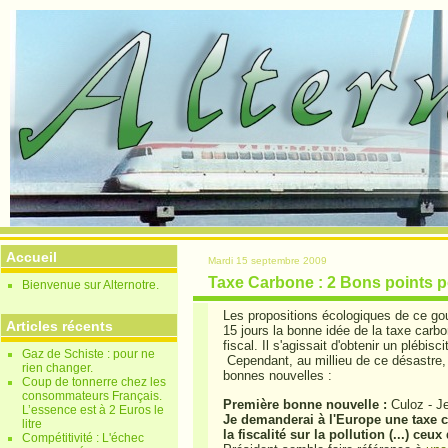
Accueil
Mardi 15 septembre 2009
Taxe Carbone : 2 Bons points po
Bienvenue sur Alternotre.
Les propositions écologiques de ce g
Articles récents
15 jours la bonne idée de la taxe carb
fiscal.
Il s'agissait d'obtenir un plébisc
Gaz de Schiste : pour ne
Cependant, au millieu de ce désastre,
rien changer.
bonnes nouvelles :
Coup de tonnerre chez les
consommateurs Français.
Première bonne nouvelle :
Culoz - J
L’essence est à 2 Euros le
Je demanderai à l'Europe une taxe c
litre
la fiscalité sur la pollution (...) ceu
Compétitivité : L'échec