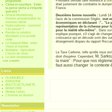
Président semble faire référence à
une
programmé.
était justement de combattre le dumpin
Climat et nourriture : Eviter
France.
la panne sèche à n'importe
quel prix ?
Arnaud Montebourg :
Deuxième bonne nouvelle :
Lundi 14
Premier présidentiable du
l'avis de la commission Stiglitz,
met en
nouveau siècle.
économiques en déclarant :".. "Le pr
Hydrocarbures : comment
représentation de la richesse pour la
s’en passer ?
pour la réalité elle-même".
Dans son 
Rendre la création
explique pourquoi, s'il s'agit de changer
Monétaire à la société
croissance qui en découle sont des out
civile.
étrangement
disparu du rapport Rocca
Le Rapport Attali : entre
Vision et Naïveté.
Bretagne - Agriculture :
La Taxe Carbone, telle qu'elle nous es
L'heure du choix.
M. Sarko
droit d'espérer. Cependant,
Le plan renaissance.
la mare" :
Pour que nos règlemen
Liste complète
faut aussi changer le context
Liens
OLIOMOBILE
ENERZINE
BOUTS DE PLANETE
MANICORE
Medias Libres
L'homme en devenir
Newsletter