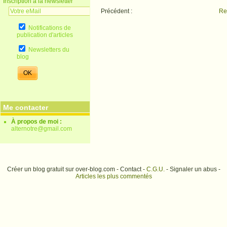
Inscription à la newsletter
Précédent :
Ret
TAXE CARBONE & TRANSPORT ROUTIER...
Notifications de
publication d'articles
Newsletters du
blog
Me contacter
À propos de moi :
alternotre@gmail.com
Créer un blog gratuit sur over-blog.com - Contact -
C.G.U.
- Signaler un abus -
Articles les plus commentés