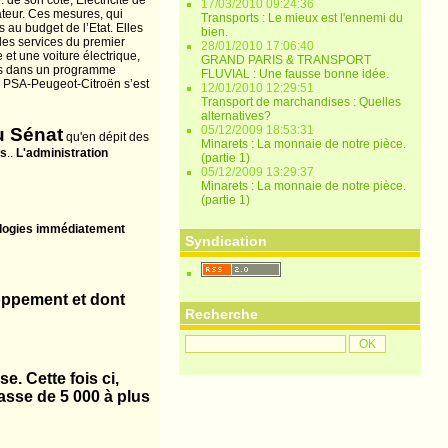
 de son côté, Electricité de
17/03/2010 09:24:36
teur. Ces mesures, qui
Transports : Le mieux est l'ennemi du
s au budget de l’Etat. Elles
bien.
 les services du premier
28/01/2010 17:06:40
et une voiture électrique,
GRAND PARIS & TRANSPORT
les dans un programme
FLUVIAL : Une fausse bonne idée.
0. PSA-Peugeot-Citroën s’est
12/01/2010 12:29:51
Transport de marchandises : Quelles
alternatives?
05/12/2009 18:53:31
u Sénat
qu'en dépit des
Minarets : La monnaie de notre pièce.
és
..
L'administration
(partie 1)
05/12/2009 13:29:37
Minarets : La monnaie de notre pièce.
(partie 1)
nologies immédiatement
Syndication
loppement et dont
Recherche
. Cette fois ci,
asse de 5 000 à plus