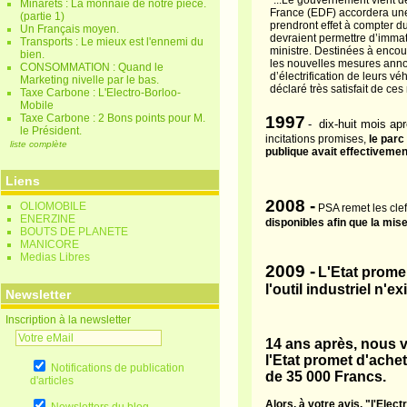
"...L
e
gouvernement vient de d
Minarets : La monnaie de notre pièce.
France (EDF) accordera une
(partie 1)
prendront effet à compter du 
Un Français moyen.
devraient permettre d’immat
Transports : Le mieux est l'ennemi du
ministre. Destinées à encou
bien.
les nouvelles mesures anno
CONSOMMATION : Quand le
d’électrification de leurs 
Marketing nivelle par le bas.
déclaré très satisfait de c
Taxe Carbone : L'Electro-Borloo-
Mobile
Taxe Carbone : 2 Bons points pour M.
1997
- dix-huit mois apr
le Président.
incitations promises,
le parc
liste complète
publique avait effectiveme
Liens
2008 -
OLIOMOBILE
PSA remet les cle
ENERZINE
disponibles afin que la mise
BOUTS DE PLANETE
MANICORE
Medias Libres
2009 -
L'Etat prome
l'outil industriel n'e
Newsletter
Inscription à la newsletter
14 ans après, nous v
l'Etat promet d'ache
Notifications de publication
de 35 000 Francs.
d'articles
Alors, à votre avis, "l'Elec
Newsletters du blog