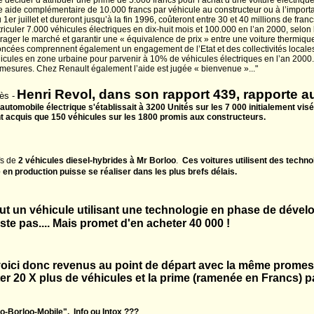
écider d’attribuer une prime de 5.000 francs pour l’achat d’une voiture électrique.
 aide complémentaire de 10.000 francs par véhicule au constructeur ou à l’importa
1er juillet et dureront jusqu’à la fin 1996, coûteront entre 30 et 40 millions de franc
riculer 7.000 véhicules électriques en dix-huit mois et 100.000 en l’an 2000, selon
rager le marché et garantir une « équivalence de prix » entre une voiture thermique 
ncées comprennent également un engagement de l’Etat et des collectivités loca
véhicules en zone urbaine pour parvenir à 10% de véhicules électriques en l’an 200
es mesures. Chez Renault également l’aide est jugée « bienvenue »..."
Henri Revol, dans son rapport 439, rapporte a
ès -
 automobile électrique s'établissait à 3200 Unités sur les 7 000 initialement vis
nt acquis que 150 véhicules sur les 1800 promis aux constructeurs.
fs de
2 véhicules diesel-hybrides à Mr Borloo
.
Ces voitures utilisent des tech
 en production puisse se réaliser dans les plus brefs délais.
ut un véhicule utilisant une technologie en phase de déve
xiste pas.... Mais promet d'en acheter 40 000 !
oici donc revenus au point de départ avec la même promesse
ter 20 X plus de véhicules et la prime (ramenée en Francs) p
tro-Borloo-Mobile", Info ou Intox ???