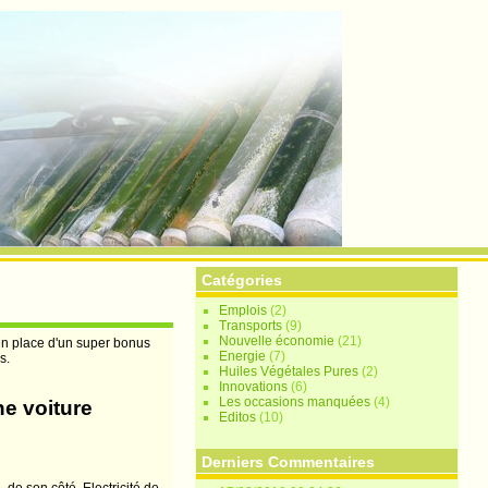
Catégories
Emplois
(2)
Transports
(9)
Nouvelle économie
(21)
en place d'un super bonus
Energie
(7)
s.
Huiles Végétales Pures
(2)
Innovations
(6)
Les occasions manquées
(4)
ne voiture
Editos
(10)
Derniers Commentaires