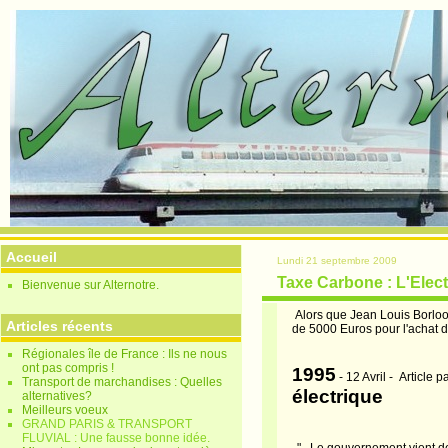
Accueil
Lundi 21 septembre 2009
Taxe Carbone : L'Elec
Bienvenue sur Alternotre.
Alors que Jean Louis Borloo
Articles récents
de 5000 Euros pour l'achat 
Régionales île de France : Ils ne nous
ont pas compris !
1995
-
12 Avril -
Article pa
Transport de marchandises : Quelles
électrique
alternatives?
Meilleurs voeux
GRAND PARIS & TRANSPORT
FLUVIAL : Une fausse bonne idée.