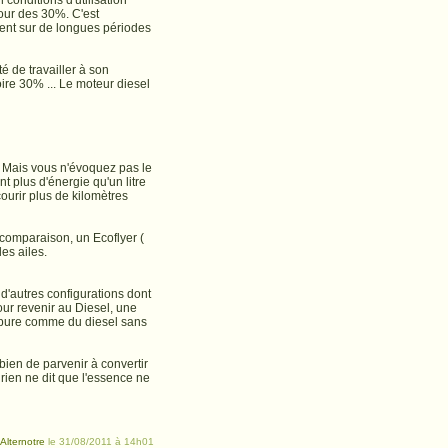
onditions d'utilisation
tour des 30%. C'est
lent sur de longues périodes
té de travailler à son
ire 30% ... Le moteur diesel
. Mais vous n'évoquez pas le
t plus d'énergie qu'un litre
ourir plus de kilomètres
 comparaison, un Ecoflyer (
es ailes.
 d'autres configurations dont
our revenir au Diesel, une
le pure comme du diesel sans
 bien de parvenir à convertir
rien ne dit que l'essence ne
e
Alternotre
le 31/08/2011 à 14h01