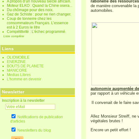
rationelle des ressource
A propos d’un nouveau siècle africain.
Moteur ELKO : Quand la Chine osera...
de manière convenable la p
Du chômage pour des noix.
automobiles.
Gaz de Schiste : pour ne rien changer.
Coup de tonnerre chez les
consommateurs Français. L’essence
est à 2 Euros le litre
Compétitivité : L'échec programmé.
Liste complète
Liens
OLIOMOBILE
ENERZINE
BOUTS DE PLANETE
MANICORE
Medias Libres
L'homme en devenir
autonomie augmentée de 
Newsletter
par rapport à un véhicule 
Inscription à la newsletter
Il convenait de le faire sav
Allez Monsieur Streiff, ne
Notifications de publication
végétales brutes !
d'articles
Encore un petit effort !
Newsletters du blog