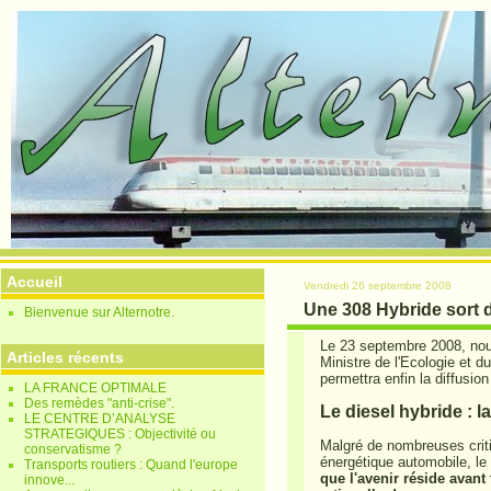
Accueil
Vendredi 26 septembre 2008
Une 308 Hybride sort d
Bienvenue sur Alternotre.
Le 23 septembre 2008, nous
Articles récents
Ministre de l'Ecologie et 
permettra enfin la diffusio
LA FRANCE OPTIMALE
Des remèdes "anti-crise".
Le diesel hybride : l
LE CENTRE D’ANALYSE
STRATEGIQUES : Objectivité ou
Malgré de nombreuses criti
conservatisme ?
énergétique automobile, le
Transports routiers : Quand l'europe
que l'avenir réside avant
innove...