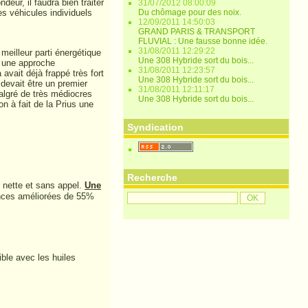
eur, il faudra bien traiter
31/07/2012 08:00:09
s véhicules individuels
Du chômage pour des noix.
12/09/2011 14:50:03
GRAND PARIS & TRANSPORT
FLUVIAL : Une fausse bonne idée.
31/08/2011 12:29:22
 meilleur parti énergétique
Une 308 Hybride sort du bois...
e une approche
31/08/2011 12:23:57
 avait déjà frappé très fort
Une 308 Hybride sort du bois...
devait être un premier
31/08/2011 12:11:17
algré de très médiocres
Une 308 Hybride sort du bois...
 à fait de la Prius une
Syndication
Recherche
nette et sans appel.
Une
ces améliorées de 55%
ble avec les huiles