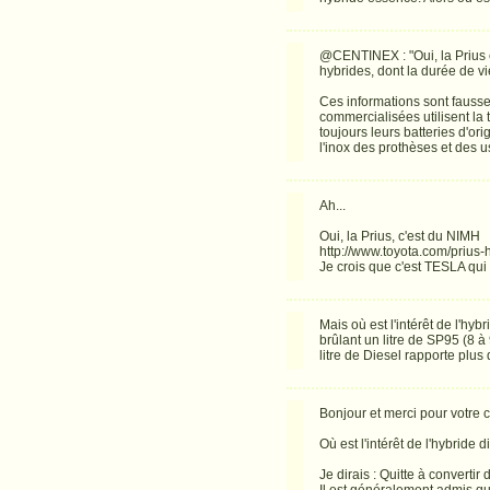
@CENTINEX : "Oui, la Prius e
hybrides, dont la durée de vie
Ces informations sont fausse
commercialisées utilisent la
toujours leurs batteries d'or
l'inox des prothèses et des u
Ah...
Oui, la Prius, c'est du NIMH
http://www.toyota.com/prius-
Je crois que c'est TESLA qui m
Mais où est l'intérêt de l'hy
brûlant un litre de SP95 (8 à 
litre de Diesel rapporte plus
Bonjour et merci pour votre
Où est l'intérêt de l'hybride d
Je dirais : Quitte à converti