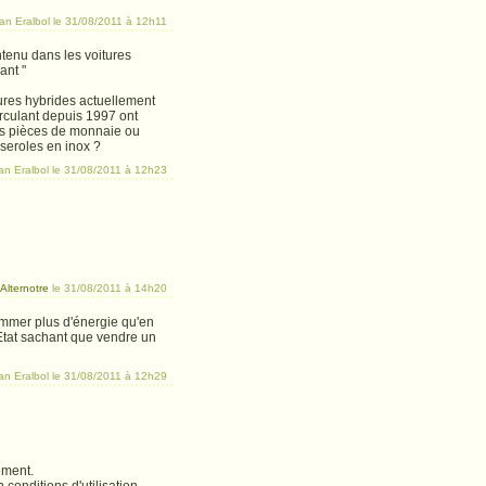
an Eralbol le 31/08/2011 à 12h11
ntenu dans les voitures
ant "
tures hybrides actuellement
irculant depuis 1997 ont
 des pièces de monnaie ou
sseroles en inox ?
an Eralbol le 31/08/2011 à 12h23
e
Alternotre
le 31/08/2011 à 14h20
nsommer plus d'énergie qu'en
l'Etat sachant que vendre un
an Eralbol le 31/08/2011 à 12h29
ement.