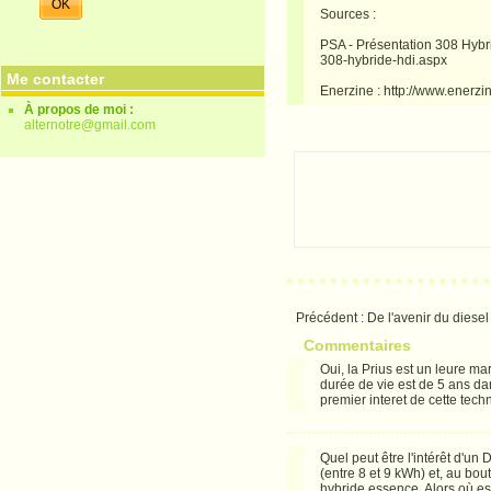
Sources :
PSA - Présentation 308 Hybr
308-hybride-hdi.aspx
Me contacter
Enerzine : http://www.enerz
À propos de moi :
alternotre@gmail.com
Précédent :
De l'avenir du diesel :
Commentaires
Oui, la Prius est un leure ma
durée de vie est de 5 ans dans
premier interet de cette techn
Quel peut être l'intérêt d'un 
(entre 8 et 9 kWh) et, au b
hybride essence. Alors où est 