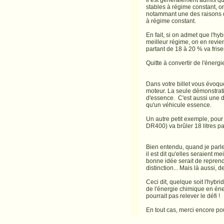
Il est généralement admis qu
stables à régime constant, on
notammant une des raisons qu
à régime constant.
En fait, si on admet que l'hyb
meilleur régime, on en revie
partant de 18 à 20 % va fris
Quitte à convertir de l'énergi
Dans votre billet vous évoqu
moteur. La seule démonstrati
d'essence. C'est aussi une d
qu'un véhicule essence.
Un autre petit exemple, pour
DR400) va brûler 18 litres p
Bien entendu, quand je parle 
il est dit qu'elles seraient 
bonne idée serait de reprendr
distinction... Mais là aussi,
Ceci dit, quelque soit l'hybr
de l'énergie chimique en éne
pourrait pas relever le défi !
En tout cas, merci encore pour