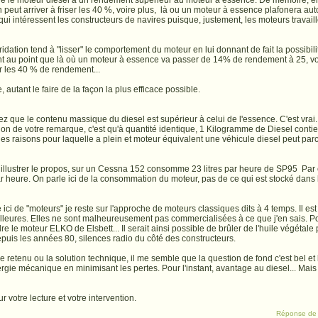
e le moteur diesel à un rendement supérieur au moteur à essence. De mémoire, en c
 peut arriver à friser les 40 %, voire plus, là ou un moteur à essence plafonera au
i intéressent les constructeurs de navires puisque, justement, les moteurs travail
ridation tend à "lisser" le comportement du moteur en lui donnant de fait la possibili
nt au point que là où un moteur à essence va passer de 14% de rendement à 25, vo
er les 40 % de rendement...
e, autant le faire de la façon la plus efficace possible.
ez que le contenu massique du diesel est supérieur à celui de l'essence. C'est vrai
on de votre remarque, c'est qu'à quantité identique, 1 Kilogramme de Diesel contien
es raisons pour laquelle a plein et moteur équivalent une véhicule diesel peut parc
 illustrer le propos, sur un Cessna 152 consomme 23 litres par heure de SP95 Par
ar heure. On parle ici de la consommation du moteur, pas de ce qui est stocké dans l
ici de "moteurs" je reste sur l'approche de moteurs classiques dits à 4 temps. Il est
meilleures. Elles ne sont malheureusement pas commercialisées à ce que j'en sais. P
e le moteur ELKO de Elsbett... Il serait ainsi possible de brûler de l'huile végéta
 depuis les années 80, silences radio du côté des constructeurs.
ide retenu ou la solution technique, il me semble que la question de fond c'est bel et
rgie mécanique en minimisant les pertes. Pour l'instant, avantage au diesel... Mais 
 votre lecture et votre intervention.
Réponse d