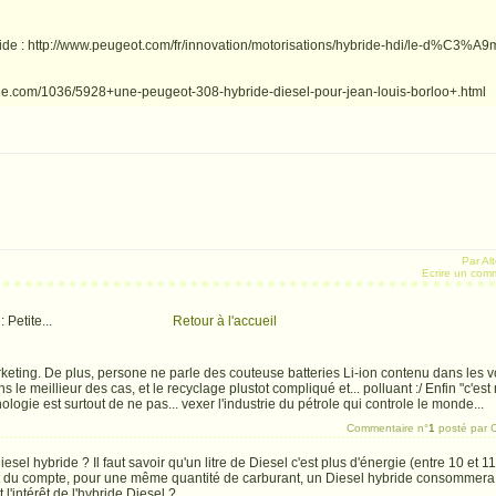
ide : http://www.peugeot.com/fr/innovation/motorisations/hybride-hdi/le-d%C3%A9
ine.com/1036/5928+une-peugeot-308-hybride-diesel-pour-jean-louis-borloo+.html
Par Al
Ecrire un com
 Petite...
Retour à l'accueil
Un week end à 
rketing. De plus, persone ne parle des couteuse batteries Li-ion contenu dans les vo
 le meillieur des cas, et le recyclage plustot compliqué et... polluant :/ Enfin "c'est
ologie est surtout de ne pas... vexer l'industrie du pétrole qui controle le monde...
Commentaire n°
1
posté par 
Diesel hybride ? Il faut savoir qu'un litre de Diesel c'est plus d'énergie (entre 10 et
out du compte, pour une même quantité de carburant, un Diesel hybride consommera
l'intérêt de l'hybride Diesel ?