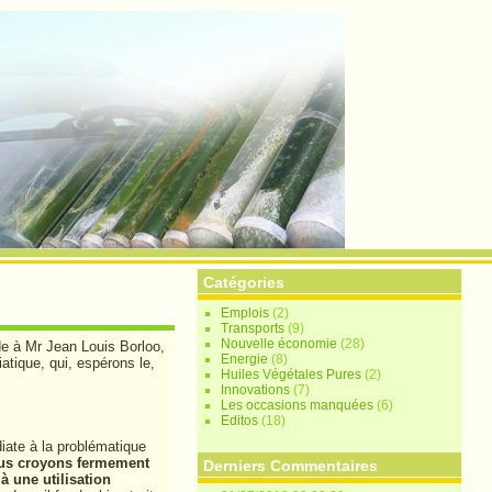
Catégories
Emplois
(2)
Transports
(9)
Nouvelle économie
(28)
de à Mr Jean Louis Borloo,
Energie
(8)
atique, qui, espérons le,
Huiles Végétales Pures
(2)
Innovations
(7)
Les occasions manquées
(6)
Editos
(18)
iate à la problématique
us croyons fermement
Derniers Commentaires
à une utilisation