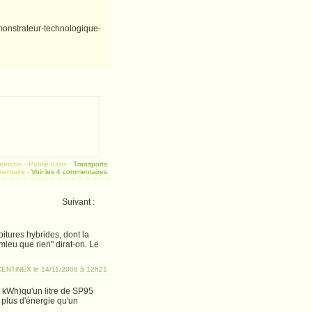
monstrateur-technologique-
ternotre
-
Publié dans :
Transports
mentaire
-
Voir les 4 commentaires
Suivant :
réaction pour Monsieur...
itures hybrides, dont la
 mieu que rien" dirat-on. Le
CENTiNEX le 14/11/2008 à 12h21
 11 kWh)qu'un litre de SP95
 plus d'énergie qu'un