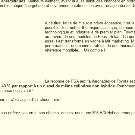
s énergétiques
. Malheureusement, avant que les habitudes changent en profond
roblématique énergétique et environnementale en lien avec l'usage intensif de
A ce titre, faute de mieux à brève échéance, tirer le
possible d'un moteur thermique classique, demeur
technologique et industrielle de premier plan. Toyota
au travers de ses modèles de Prius. Hélas ! Ce qui 
essai s'est transformé en vache à lait marketing. M
performances, une bonne stratégie de communication
référence mondiale.... Un comble !
La réponse de PSA aux fanfaronades de Toyota est 
40 % par rapport à un diesel de même cylindrée non hybride.
Performan
essence équivalent !
oir, et c'est aujourd'hui chose faite !
 vous arrêtez pas en si bon chemin, donnez nous une 308 HDi Hybride compati