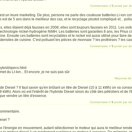
Commentaire n°
2
posté par Je
st un leure marketing. De plus, persone ne parle des couteuse batteries Li-ion co
 est de 5 ans dans le meillieur des cas, et le recyclage plustot compliqué et... pollu
s, elles étaient déjà fausses en 2008, elles sont toujours fausses en 2011. Les voi
 technologie nickel-hydrogène NiMH. Les batteries sont garanties 8 ans, les Prius c
igine. Ensuite ces batteries sont recyclables et le nickel est aussi utilisé pour faire
stensiles de cuisine. C'est polluant les pièces de monnaie ? les prothèses ? les ca
Commentaire n°
3
posté par Je
hybrid/specs.html
et du LI-Ion... Et encore, je ne suis pas sûr.
Réponse d
bride Diesel ? Il faut savoir qu'en brûlant un litre de Diesel (10 à 11 kWh) on va co
9 kWh). Alors où est l'intérêt de l'hybride Diesel sinon du côté des pétroliers et de 
 que vendre un litre d'essence.
Commentaire n°
4
posté par Je
 commentaire.
iesel ?
r de l'énergie en mouvement, autant sélectionner le moteur qui aura le meilleur rend