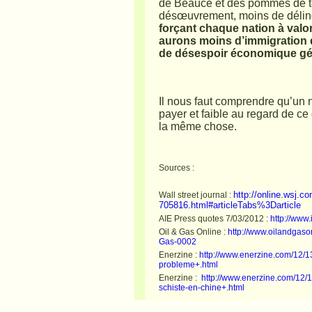
de Beauce et des pommes de t
désœuvrement, moins de déli
forçant chaque nation à valor
aurons moins d’immigration d
de désespoir économique gén
Il nous faut comprendre qu’un 
payer et faible au regard de ce
la même chose.
Sources :
http://online.wsj.c
Wall street journal :
705816.html#articleTabs%3Darticle
AIE Press quotes 7/03/2012 :
http://www
Oil & Gas Online :
http://www.oilandgaso
Gas-0002
Enerzine :
http://www.enerzine.com/12/1
probleme+.html
Enerzine :
http://www.enerzine.com/12/
schiste-en-chine+.html