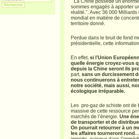
"La Chine possède un énorme p
sommes engagés à apporter une 
réalité.". Avec 36 000 Milliard
mondial en matière de concentr
territoire donné.
Perdue dans le bruit de fond mé
présidentielle, cette informati
En effet,
si l’Union Européenn
quelle énergie croyez-vous 
depuis la Chine seront ils pr
part,
sans un durcissement d
nous continuerons à entrete
notre société, mais aussi, n
écologique irréparable.
Les pro-gaz de schiste ont de b
massive de cette ressource perm
marchés de l’énergie.
Une éner
de transporter et de distrib
On pourrait retourner à un 
les affaires tourneront rond
importe, puisque dans l’immédia