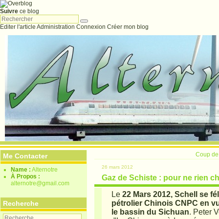
Suivre
ce blog
Editer l'article
Administration
Connexion
Créer mon blog
Coup de 
Me Contacter
26 mars 2012
Name :
Alternotre
À Propos :
Gaz de Schiste : pour ne rien c
alternotre@gmail.com
Le
22 Mars 2012, Schell se fél
pétrolier Chinois CNPC en vu
Recherche
le bassin du Sichuan
. Peter 