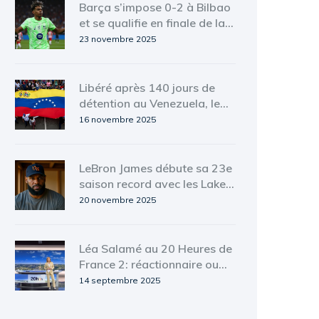
Barça s’impose 0-2 à Bilbao
et se qualifie en finale de la
Supercoupe d’Espagne
23 novembre 2025
Libéré après 140 jours de
détention au Venezuela, le
Français Camilo Castro
16 novembre 2025
rentra à Orly
LeBron James débute sa 23e
saison record avec les Lakers
face aux Jazz
20 novembre 2025
Léa Salamé au 20 Heures de
France 2: réactionnaire ou
simple virage éditorial ?
14 septembre 2025