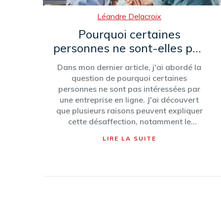
Léandre Delacroix
Pourquoi certaines
personnes ne sont-elles pas
intéressées par une
Dans mon dernier article, j'ai abordé la
entreprise en ligne?
question de pourquoi certaines
personnes ne sont pas intéressées par
une entreprise en ligne. J'ai découvert
que plusieurs raisons peuvent expliquer
cette désaffection, notamment le
manque de compétences techniques, la
LIRE LA SUITE
peur des risques liés à la sécurité en ligne
et le besoin d'interactions sociales en
face à face. De plus, certaines personnes
se sentent plus à l'aise avec des
transactions traditionnelles et ont du mal
à s'adapter aux nouvelles technologies.
Enfin, le manque de confiance dans
l'économie numérique peut également