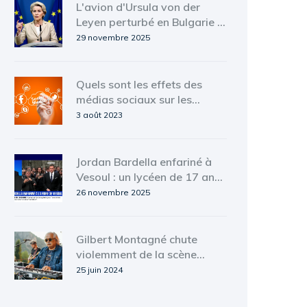
L'avion d'Ursula von der
Leyen perturbé en Bulgarie :
la Russie accusée, puis
29 novembre 2025
démentie
Quels sont les effets des
médias sociaux sur les
entreprises ?
3 août 2023
Jordan Bardella enfariné à
Vesoul : un lycéen de 17 ans
en garde à vue
26 novembre 2025
Gilbert Montagné chute
violemment de la scène
pendant un concert
25 juin 2024