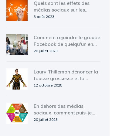
Quels sont les effets des
médias sociaux sur les
entreprises ?
3 août 2023
Comment rejoindre le groupe
Facebook de quelqu'un en
tant que page d'entreprise?
28 juillet 2023
Laury Thilleman dénoncer la
fausse grossesse et la
pression maternelle
12 octobre 2025
En dehors des médias
sociaux, comment puis-je
promouvoir une entreprise
20 juillet 2023
locale?