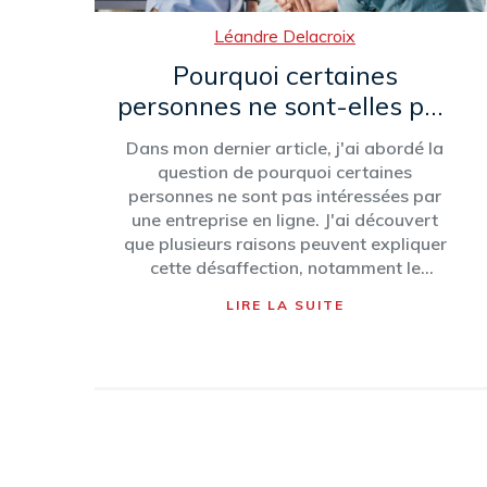
Léandre Delacroix
Pourquoi certaines
personnes ne sont-elles pas
intéressées par une
Dans mon dernier article, j'ai abordé la
entreprise en ligne?
question de pourquoi certaines
personnes ne sont pas intéressées par
une entreprise en ligne. J'ai découvert
que plusieurs raisons peuvent expliquer
cette désaffection, notamment le
manque de compétences techniques, la
LIRE LA SUITE
peur des risques liés à la sécurité en ligne
et le besoin d'interactions sociales en
face à face. De plus, certaines personnes
se sentent plus à l'aise avec des
transactions traditionnelles et ont du mal
à s'adapter aux nouvelles technologies.
Enfin, le manque de confiance dans
l'économie numérique peut également