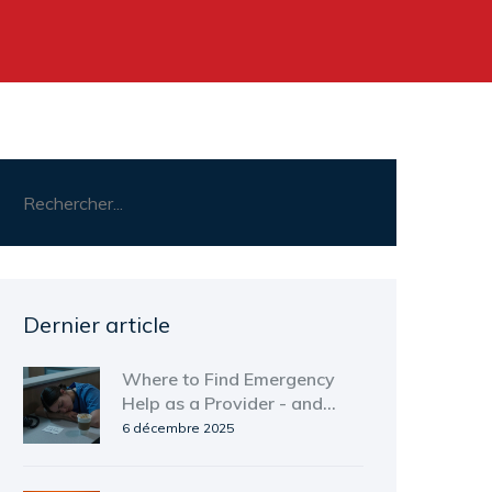
Dernier article
Where to Find Emergency
Help as a Provider - and
How to Support Others If
6 décembre 2025
You Can