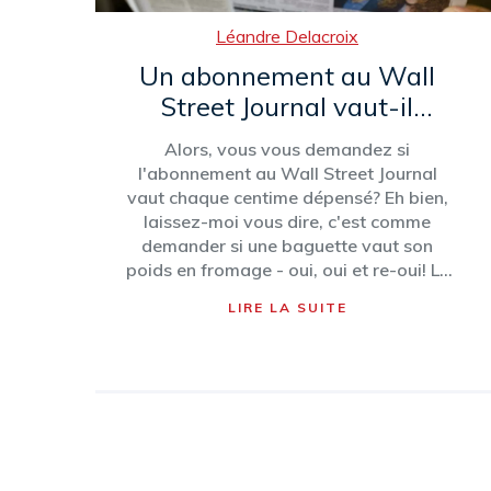
Léandre Delacroix
Un abonnement au Wall
Street Journal vaut-il
l'argent dépensé?
Alors, vous vous demandez si
l'abonnement au Wall Street Journal
vaut chaque centime dépensé? Eh bien,
laissez-moi vous dire, c'est comme
demander si une baguette vaut son
poids en fromage - oui, oui et re-oui! Le
WSJ est une mine d'or d'informations, de
LIRE LA SUITE
reportages de qualité et d'analyses en
profondeur. Vous savez, c'est comme
avoir un ami très intelligent qui ne dort
jamais et qui est toujours prêt à vous
donner les dernières nouvelles
financières! Alors, est-ce que ça vaut
l'argent? Mon ami, c'est comme acheter
un billet de loterie et découvrir que vous