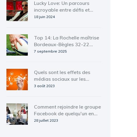
Lucky Love: Un parcours
incroyable entre défis et
succès avec la sortie
18 juin 2024
imminente de 'I'm Ready'
Top 14: La Rochelle maîtrise
Bordeaux-Bègles 32-22
malgré la révolte à 14
7 septembre 2025
joueurs
Quels sont les effets des
médias sociaux sur les
entreprises ?
3 août 2023
Comment rejoindre le groupe
Facebook de quelqu'un en
tant que page d'entreprise?
28 juillet 2023