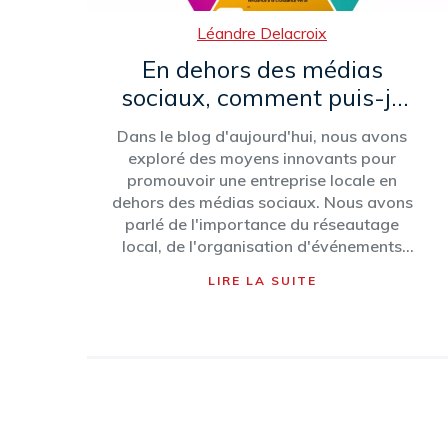
Léandre Delacroix
En dehors des médias
sociaux, comment puis-je
promouvoir une entreprise
Dans le blog d'aujourd'hui, nous avons
locale?
exploré des moyens innovants pour
promouvoir une entreprise locale en
dehors des médias sociaux. Nous avons
parlé de l'importance du réseautage
local, de l'organisation d'événements
communautaires et de la collaboration
LIRE LA SUITE
avec d'autres entreprises locales. Nous
avons également souligné l'efficacité du
marketing direct, comme les flyers et les
publicités dans les journaux locaux.
Enfin, nous avons discuté de la création
d'un excellent service à la clientèle pour
générer le bouche-à-oreille. Comme
toujours, l'idée est de créer une présence