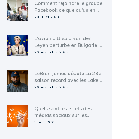
Comment rejoindre le groupe
Facebook de quelqu'un en
tant que page d'entreprise?
28 juillet 2023
L'avion d'Ursula von der
Leyen perturbé en Bulgarie :
la Russie accusée, puis
29 novembre 2025
démentie
LeBron James débute sa 23e
saison record avec les Lakers
face aux Jazz
20 novembre 2025
Quels sont les effets des
médias sociaux sur les
entreprises ?
3 août 2023