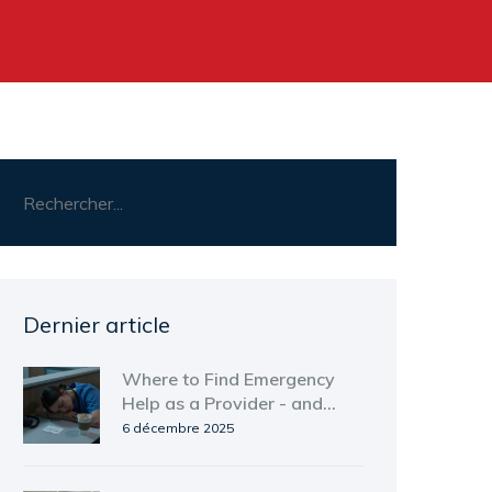
Dernier article
Where to Find Emergency
Help as a Provider - and
How to Support Others If
6 décembre 2025
You Can