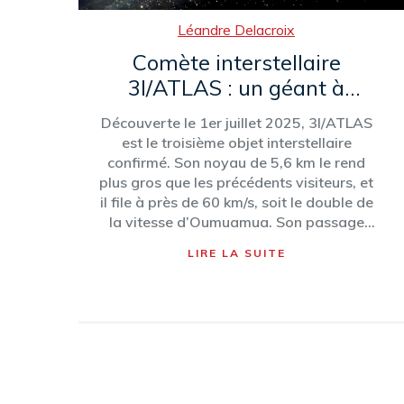
Léandre Delacroix
Comète interstellaire
3I/ATLAS : un géant à
grande vitesse qui défie les
Découverte le 1er juillet 2025, 3I/ATLAS
astronomes
est le troisième objet interstellaire
confirmé. Son noyau de 5,6 km le rend
plus gros que les précédents visiteurs, et
il file à près de 60 km/s, soit le double de
la vitesse d’Oumuamua. Son passage
près de Mars en octobre 2025 offre une
LIRE LA SUITE
rare occasion d’étude, tandis qu’Avi Loeb
propose de rediriger Juno pour une
interception directe.