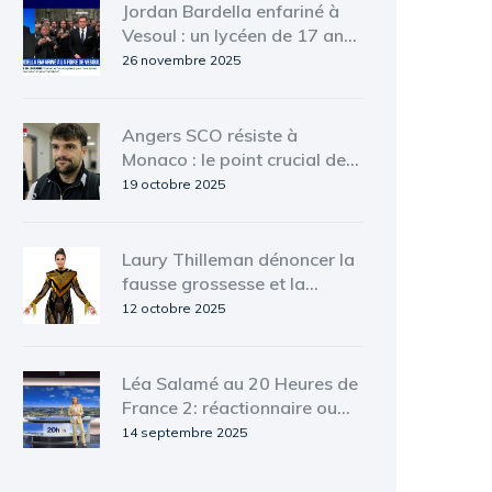
Jordan Bardella enfariné à
Vesoul : un lycéen de 17 ans
en garde à vue
26 novembre 2025
Angers SCO résiste à
Monaco : le point crucial de
Louis Mouton
19 octobre 2025
Laury Thilleman dénoncer la
fausse grossesse et la
pression maternelle
12 octobre 2025
Léa Salamé au 20 Heures de
France 2: réactionnaire ou
simple virage éditorial ?
14 septembre 2025