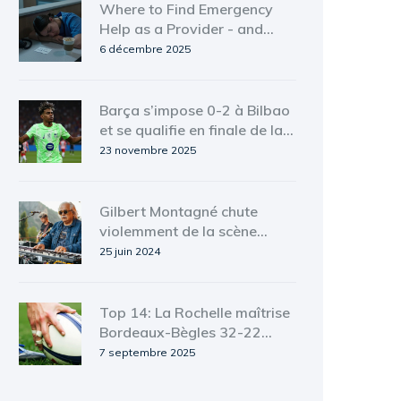
Where to Find Emergency
Help as a Provider - and
How to Support Others If
6 décembre 2025
You Can
Barça s’impose 0-2 à Bilbao
et se qualifie en finale de la
Supercoupe d’Espagne
23 novembre 2025
Gilbert Montagné chute
violemment de la scène
pendant un concert
25 juin 2024
Top 14: La Rochelle maîtrise
Bordeaux-Bègles 32-22
malgré la révolte à 14
7 septembre 2025
joueurs