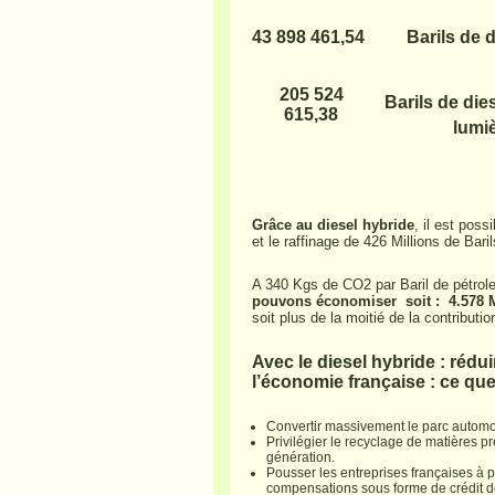
43 898 461,54
Barils de 
205 524
Barils de die
615,38
lumiè
Grâce au diesel hybride
, il est poss
et le raffinage de 426 Millions de Baril
A 340 Kgs de CO2 par Baril de pétrol
pouvons économiser soit : 4.578 M
soit plus de la moitié de la contributio
Avec le diesel hybride : rédui
l’économie française : ce que
Convertir massivement le parc automob
Privilégier le recyclage de matières p
génération.
Pousser les entreprises françaises à pri
compensations sous forme de crédit 