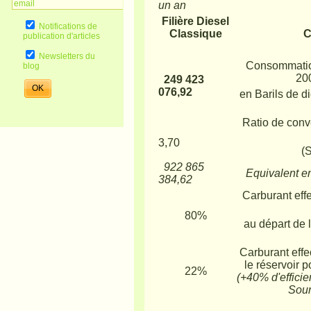
un an
Filière Diesel
Notifications de
Classique
C
publication d'articles
Newsletters du
Consommatio
blog
20
249 423
076,92
en Barils de d
Ratio de conve
3,70
(
922 865
Equivalent en
384,62
Carburant effe
80%
au départ de l
Carburant effe
le réservoir p
22%
(+40% d'efficie
Sour