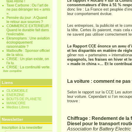
Le rapport « Rocard » sur la Contri
taxe Atone !
consommateurs d’être à 51 % respo
Taxe Carbone : Ou l’art de
donc lire : La France est peuplée d’ir
ne pas déranger les « amis
».
leur comportement évolue.
Pensée du jour : A Quand
le retour aux sources ?
Les entreprises, la publicité et le co
COMMERCE EXTERIEUR :
la tête. Certes ils paieront, mais ce
Quand le durable fait dans
l'exécrable.
ne savent pas utiliser correctement le
Ekranoplans : Une aviation
écologiquement
Le Rapport CCE énonce un aveu d’i
raisonnable ?
et les disparités en matière de rég
Malbouffe : Sponsor officiel
de la sécu.
gêner nos « partenaires » internation
CRISE : Un plan existe, on
espagnols, les fraises en hiver et 
l'a lu.
« made in china »… Et le contribuabl
CRISE : La continuité verte.
liste complète
La voiture : comment ne pas 
Liens
OLIOMOBILE
Selon le rapport sur la CCE Les automo
ENERZINE
leur voiture. Cependant si l’on recoup
BOUTS DE PLANETE
trouve :
MANICORE
Medias Libres
Chiffrage : Rendement de la f
Newsletter
Diesel pour le transport routi
Inscription à la newsletter
Association for Battery Electri