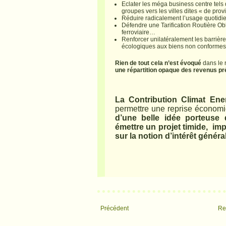
Eclater les méga business centre tels
groupes vers les villes dites « de prov
Réduire radicalement l’usage quotidie
Défendre une Tarification Routière Obl
ferroviaire…
Renforcer unilatéralement les barrièr
écologiques aux biens non conformes 
Rien de tout cela n’est évoqué
dans le 
une répartition opaque des revenus pré
La Contribution Climat Ener
permettre une reprise économi
d’une belle idée porteuse 
émettre un projet timide, impo
sur la notion d’intérêt général
Précédent
Ret
: Pensée du jour : A Quand le retour...